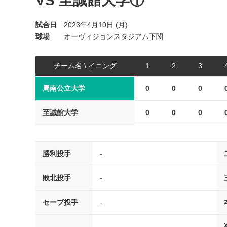
VS 至誠館大学①
試合日
2023年4月10日 (月)
球場
オーヴィジョンスタジアム下関
チーム名 \ イニング
1
2
3
周南公立大学
0
0
0
至誠館大学
0
0
0
勝利投手
-
敗北投手
-
セーブ投手
-