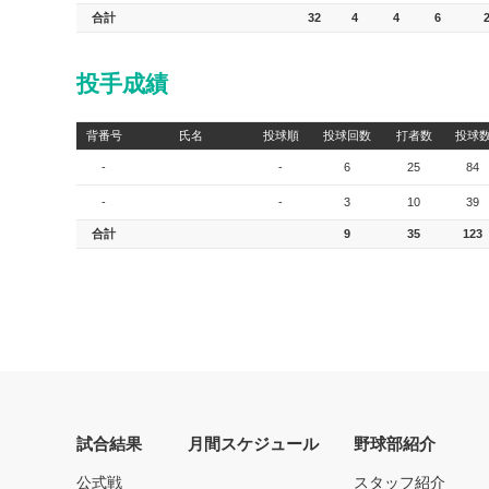
合計
32
4
4
6
投手成績
背番号
氏名
投球順
投球回数
打者数
投球
-
-
6
25
84
-
-
3
10
39
合計
9
35
123
試合結果
月間スケジュール
野球部紹介
公式戦
スタッフ紹介