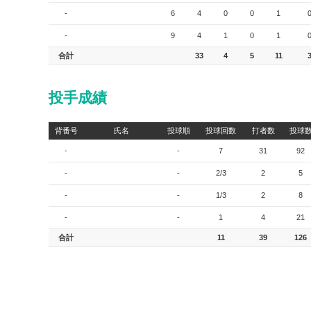
-
6
4
0
0
1
-
9
4
1
0
1
合計
33
4
5
11
投手成績
背番号
氏名
投球順
投球回数
打者数
投球
-
-
7
31
92
-
-
2/3
2
5
-
-
1/3
2
8
-
-
1
4
21
合計
11
39
126