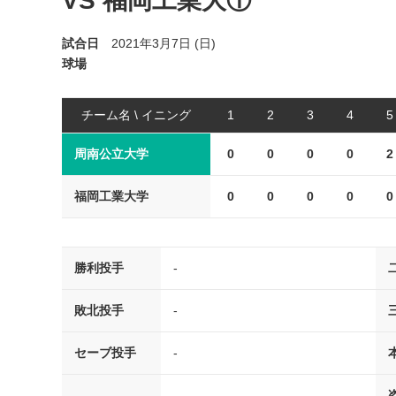
VS 福岡工業大①
試合日
2021年3月7日 (日)
球場
チーム名 \ イニング
1
2
3
4
5
周南公立大学
0
0
0
0
2
福岡工業大学
0
0
0
0
0
勝利投手
-
敗北投手
-
セーブ投手
-