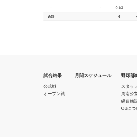
-
-
0 1/3
合計
6
試合結果
月間スケジュール
野球部
公式戦
スタッ
オープン戦
周南公
練習施
OBにつ