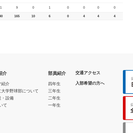
1
9
0
1
0
0
0
0
40
165
10
6
0
4
4
4
交通アクセス
紹介
部員紹介
入部希望の方へ
フ紹介
四年生
立大学野球部について
三年生
設・設備
二年生
いて
一年生