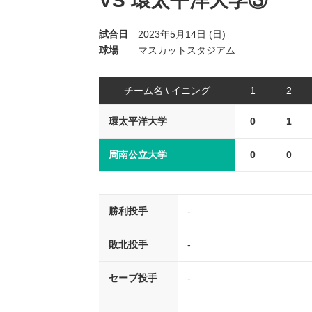
VS 環太平洋大学③
試合日
2023年5月14日 (日)
球場
マスカットスタジアム
チーム名 \ イニング
1
2
環太平洋大学
0
1
周南公立大学
0
0
勝利投手
-
敗北投手
-
セーブ投手
-