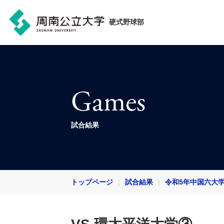
硬式野球部
Games
試合結果
トップページ
試合結果
令和5年中国六大