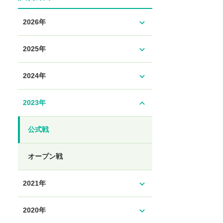
expand_more
2026年
expand_more
2025年
expand_more
2024年
expand_less
2023年
公式戦
オープン戦
expand_more
2021年
expand_more
2020年