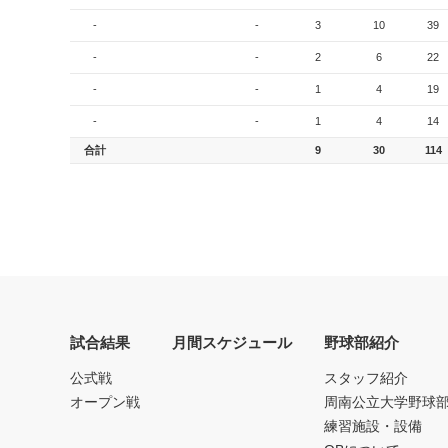
-
-
3
10
39
-
-
2
6
22
-
-
1
4
19
-
-
1
4
14
合計
9
30
114
試合結果
月間スケジュール
野球部紹介
公式戦
スタッフ紹介
オープン戦
周南公立大学野球
練習施設・設備