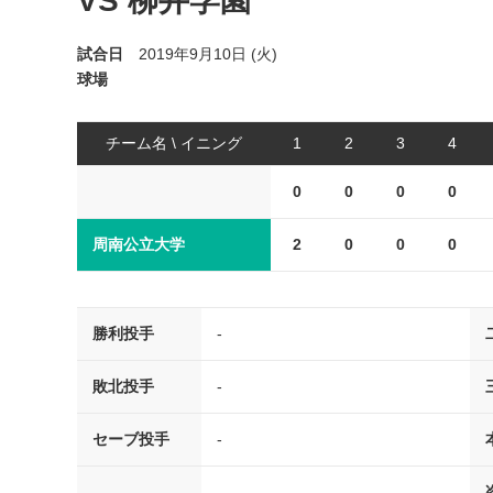
VS 柳井学園
試合日
2019年9月10日 (火)
球場
チーム名 \ イニング
1
2
3
4
0
0
0
0
周南公立大学
2
0
0
0
勝利投手
-
敗北投手
-
セーブ投手
-