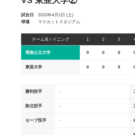
VS 東亜大学②
試合日
2023年4月1日 (土)
球場
マスカットスタジアム
チーム名 \ イニング
1
2
3
周南公立大学
0
0
0
東亜大学
0
0
0
勝利投手
-
敗北投手
-
セーブ投手
-