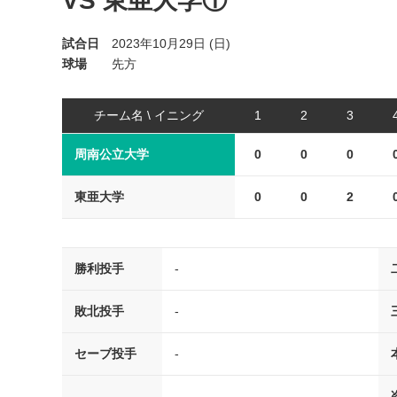
VS 東亜大学①
試合日
2023年10月29日 (日)
球場
先方
チーム名 \ イニング
1
2
3
周南公立大学
0
0
0
東亜大学
0
0
2
勝利投手
-
敗北投手
-
セーブ投手
-