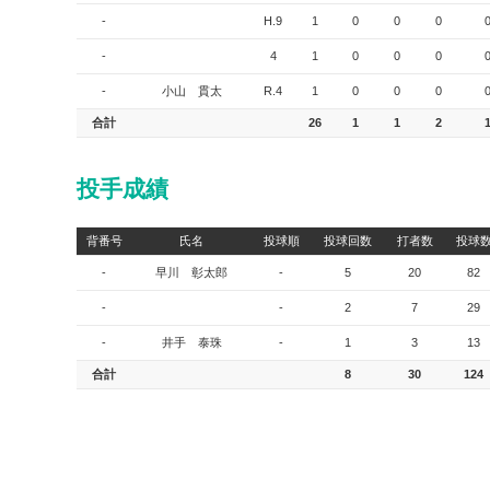
-
H.9
1
0
0
0
-
4
1
0
0
0
-
小山 貫太
R.4
1
0
0
0
合計
26
1
1
2
投手成績
背番号
氏名
投球順
投球回数
打者数
投球
-
早川 彰太郎
-
5
20
82
-
-
2
7
29
-
井手 泰珠
-
1
3
13
合計
8
30
124