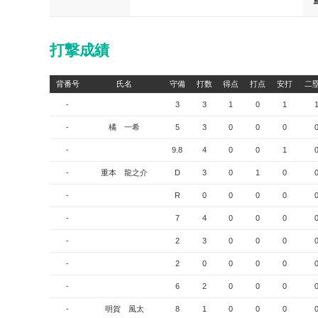
打撃成績
背番号
氏名
守備
打数
得点
打点
安打
二
-
3
3
1
0
1
-
橘 一希
5
3
0
0
0
-
9.8
4
0
0
1
-
重本 龍之介
D
3
0
1
0
-
R
0
0
0
0
-
7
4
0
0
0
-
2
3
0
0
0
-
2
0
0
0
0
-
6
2
0
0
0
-
明賀 風太
8
1
0
0
0