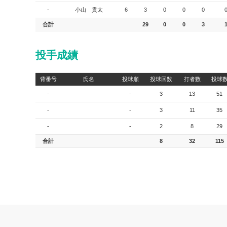
-
小山 貫太
6
3
0
0
0
合計
29
0
0
3
投手成績
背番号
氏名
投球順
投球回数
打者数
投球
-
-
3
13
51
-
-
3
11
35
-
-
2
8
29
合計
8
32
115