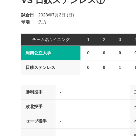
VS 日鉄ステンレス①
試合日
2023年7月2日 (日)
球場
先方
チーム名 \ イニング
1
2
3
周南公立大学
0
0
0
日鉄ステンレス
0
0
1
勝利投手
-
敗北投手
-
セーブ投手
-