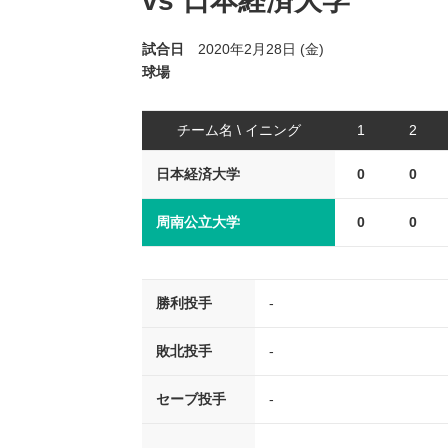
vs 日本経済大学
試合日
2020年2月28日 (金)
球場
チーム名 \ イニング
1
2
日本経済大学
0
0
周南公立大学
0
0
勝利投手
-
敗北投手
-
セーブ投手
-