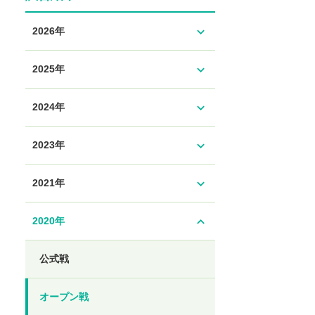
expand_more
2026年
expand_more
2025年
expand_more
2024年
expand_more
2023年
expand_more
2021年
expand_less
2020年
公式戦
オープン戦