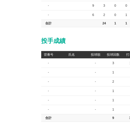
-
9
3
0
0
-
6
2
0
1
合計
24
1
1
投手成績
背番号
氏名
投球順
投球回数
打
-
-
3
-
-
1
-
-
2
-
-
1
-
-
1
-
-
1
合計
9