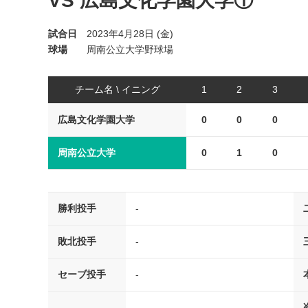
VS 広島文化学園大学①
試合日
2023年4月28日 (金)
球場
周南公立大学野球場
チーム名 \ イニング
1
2
3
広島文化学園大学
0
0
0
周南公立大学
0
1
0
勝利投手
-
敗北投手
-
セーブ投手
-