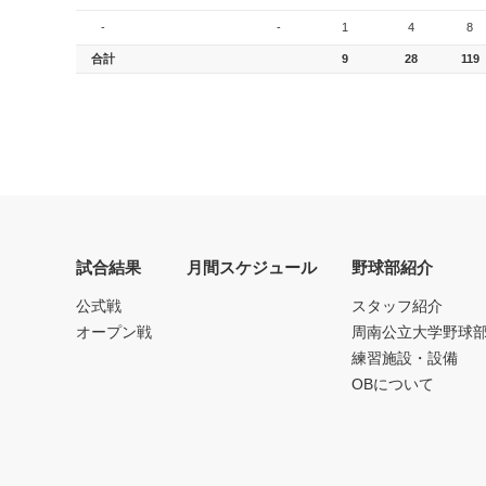
-
-
1
4
8
合計
9
28
119
試合結果
月間スケジュール
野球部紹介
公式戦
スタッフ紹介
オープン戦
周南公立大学野球
練習施設・設備
OBについて