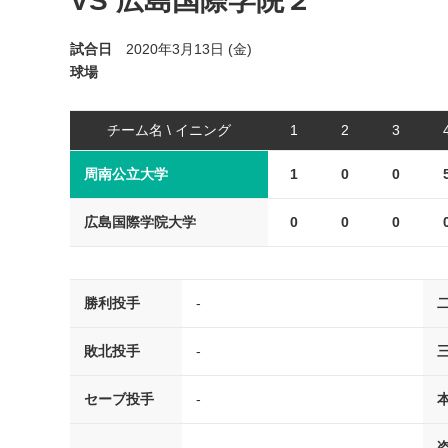
VS 広島国際学院２
試合日
2020年3月13日 (金)
球場
チーム名 \ イニング
1
2
3
周南公立大学
1
0
0
広島国際学院大学
0
0
0
勝利投手
-
敗北投手
-
セーブ投手
-