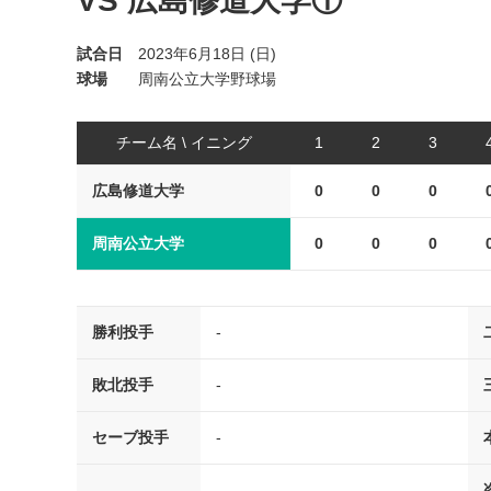
VS 広島修道大学①
試合日
2023年6月18日 (日)
球場
周南公立大学野球場
チーム名 \ イニング
1
2
3
広島修道大学
0
0
0
周南公立大学
0
0
0
勝利投手
-
敗北投手
-
セーブ投手
-