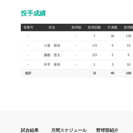
投手成績
背番号
氏名
投球順
投球回数
打者数
投球
-
-
7
35
139
-
小畠 那央
-
1/3
5
14
-
藤藪 悠太
-
2/3
2
5
-
井手 泰珠
-
1
3
10
合計
11
45
168
試合結果
月間スケジュール
野球部紹介