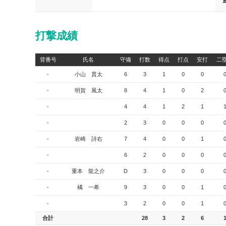
打撃成績
背番号
氏名
守備
打数
得点
打点
安打
二
-
小山 貫太
6
3
1
0
0
-
明賀 風太
8
4
1
0
2
-
4
4
1
2
1
-
2
3
0
0
0
-
岩崎 詩右
7
4
0
0
1
-
6
2
0
0
0
-
重本 龍之介
D
3
0
0
0
-
橘 一希
9
3
0
0
1
-
3
2
0
0
1
合計
28
3
2
6