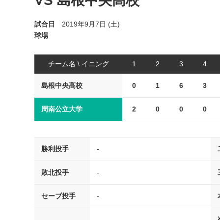
VS 島根中央高校
試合日
2019年9月7日 (土)
球場
チーム名 \ イニング
1
2
3
4
島根中央高校
0
1
6
3
周南公立大学
2
0
0
0
勝利投手
-
敗北投手
-
セーブ投手
-