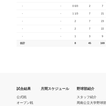
-
-
0 0/3
2
7
-
-
1 1/3
7
21
-
-
2
7
23
-
-
2
7
22
-
-
1
3
9
合計
8
45
169
試合結果
月間スケジュール
野球部紹介
公式戦
スタッフ紹介
オープン戦
周南公立大学野球