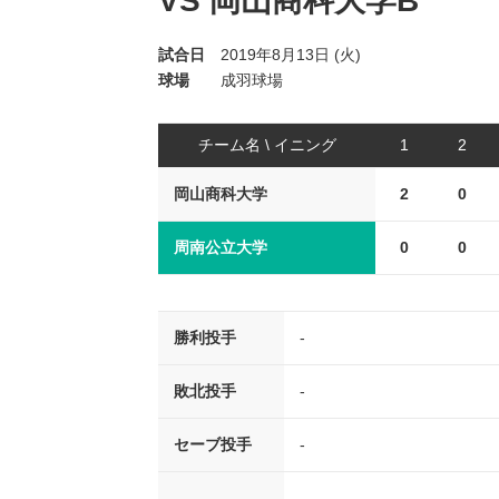
VS 岡山商科大学B
試合日
2019年8月13日 (火)
球場
成羽球場
チーム名 \ イニング
1
2
岡山商科大学
2
0
周南公立大学
0
0
勝利投手
-
敗北投手
-
セーブ投手
-