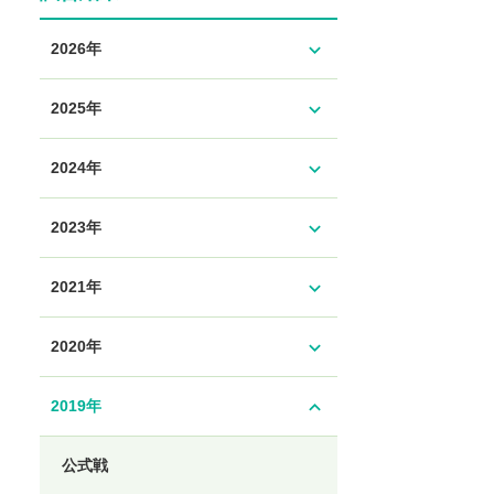
expand_more
2026年
expand_more
2025年
expand_more
2024年
expand_more
2023年
expand_more
2021年
expand_more
2020年
expand_less
2019年
公式戦