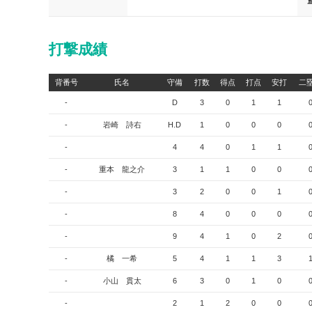
打撃成績
背番号
氏名
守備
打数
得点
打点
安打
二
-
D
3
0
1
1
-
岩崎 詩右
H.D
1
0
0
0
-
4
4
0
1
1
-
重本 龍之介
3
1
1
0
0
-
3
2
0
0
1
-
8
4
0
0
0
-
9
4
1
0
2
-
橘 一希
5
4
1
1
3
-
小山 貫太
6
3
0
1
0
-
2
1
2
0
0