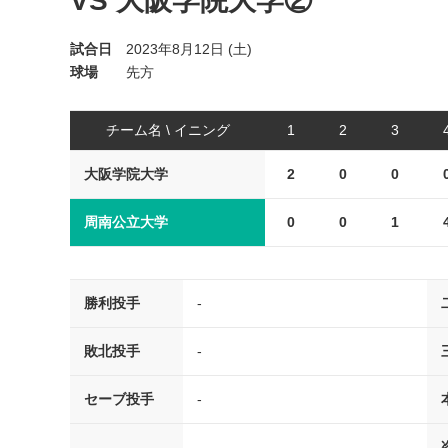
VS 大阪学院大学②
試合日
2023年8月12日 (土)
球場
先方
チーム名 \ イニング
1
2
3
大阪学院大学
2
0
0
周南公立大学
0
0
1
勝利投手
-
敗北投手
-
セーブ投手
-