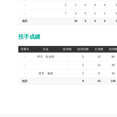
-
2
1
0
0
0
-
7
2
0
1
1
合計
30
5
5
9
投手成績
背番号
氏名
投球順
投球回数
打者数
投球
-
早川 彰太郎
-
5
22
80
-
-
2
12
39
-
井手 泰珠
-
2
9
30
合計
9
43
149