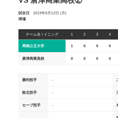
VS 唐津商業高校②
試合日
2019年8月12日 (月)
球場
チーム名 \ イニング
1
2
3
4
周南公立大学
1
0
0
0
唐津商業高校
0
0
0
0
勝利投手
-
敗北投手
-
セーブ投手
-