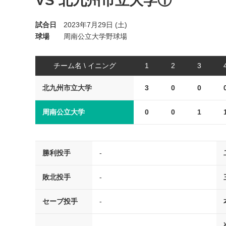
VS 北九州市立大学①
試合日
2023年7月29日 (土)
球場
周南公立大学野球場
チーム名 \ イニング
1
2
3
北九州市立大学
3
0
0
周南公立大学
0
0
1
勝利投手
-
敗北投手
-
セーブ投手
-