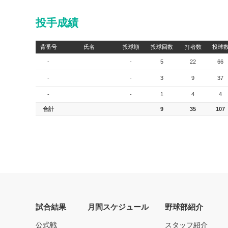
投手成績
背番号
氏名
投球順
投球回数
打者数
投球
-
-
5
22
66
-
-
3
9
37
-
-
1
4
4
合計
9
35
107
試合結果
月間スケジュール
野球部紹介
公式戦
スタッフ紹介