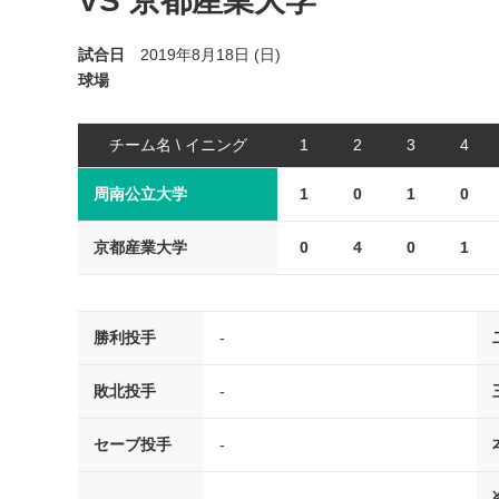
VS 京都産業大学
試合日
2019年8月18日 (日)
球場
チーム名 \ イニング
1
2
3
4
周南公立大学
1
0
1
0
京都産業大学
0
4
0
1
勝利投手
-
敗北投手
-
セーブ投手
-