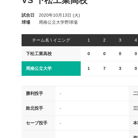
VS 下松工業高校
試合日
2020年10月13日 (火)
球場
周南公立大学野球場
チーム名 \ イニング
1
2
3
4
下松工業高校
0
0
0
0
周南公立大学
1
7
3
0
勝利投手
-
二
敗北投手
-
三
セーブ投手
-
本
盗