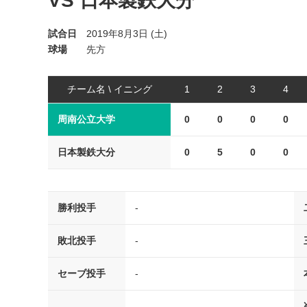
VS 日本製鉄大分
試合日
2019年8月3日 (土)
球場
先方
チーム名 \ イニング
1
2
3
4
周南公立大学
0
0
0
0
日本製鉄大分
0
5
0
0
勝利投手
-
敗北投手
-
セーブ投手
-