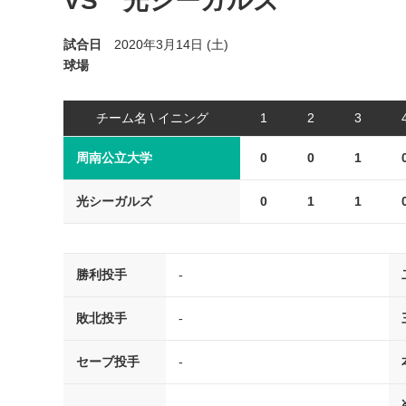
VS 光シーガルズ
試合日
2020年3月14日 (土)
球場
チーム名 \ イニング
1
2
3
周南公立大学
0
0
1
光シーガルズ
0
1
1
勝利投手
-
敗北投手
-
セーブ投手
-