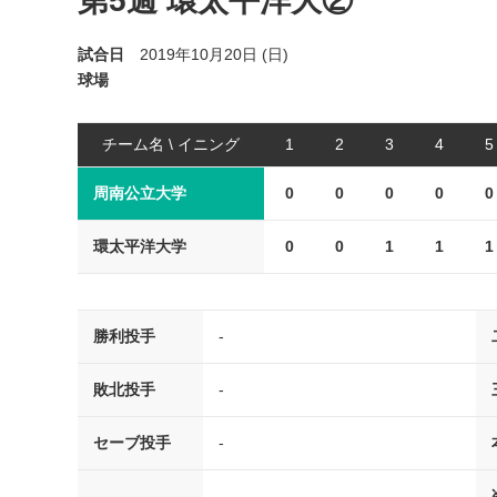
第5週 環太平洋大②
試合日
2019年10月20日 (日)
球場
チーム名 \ イニング
1
2
3
4
5
周南公立大学
0
0
0
0
0
環太平洋大学
0
0
1
1
1
勝利投手
-
敗北投手
-
セーブ投手
-