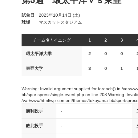
第5週 環太平洋ｖｓ東亜
試合日
2023年10月14日 (土)
球場
マスカットスタジアム
チーム名 \ イニング
1
2
3
環太平洋大学
2
0
0
東亜大学
3
0
1
Warning: Invalid argument supplied for foreach() in /var/
bb/sportspress/single-event.php on line 208 Warning: Invali
/var/www/html/wp-content/themes/tokuyama-bb/sportspress/
勝利投手
-
敗北投手
-