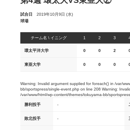
第4週 環太大VS東亜大②
試合日
2019年10月9日 (水)
球場
チーム名 \ イニング
1
2
3
環太平洋大学
0
0
2
東亜大学
0
0
0
Warning: Invalid argument supplied for foreach() in /var/
bb/sportspress/single-event.php on line 208 Warning: Invali
/var/www/html/wp-content/themes/tokuyama-bb/sportspress/
勝利投手
-
敗北投手
-