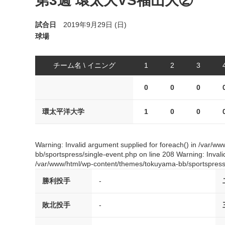
第3週 環太大VS福山大②
試合日
2019年9月29日 (日)
球場
チーム名 \ イニング
1
2
3
0
0
0
環太平洋大学
1
0
0
Warning: Invalid argument supplied for foreach() in /var/
bb/sportspress/single-event.php on line 208 Warning: Invali
/var/www/html/wp-content/themes/tokuyama-bb/sportspress/
勝利投手
-
敗北投手
-