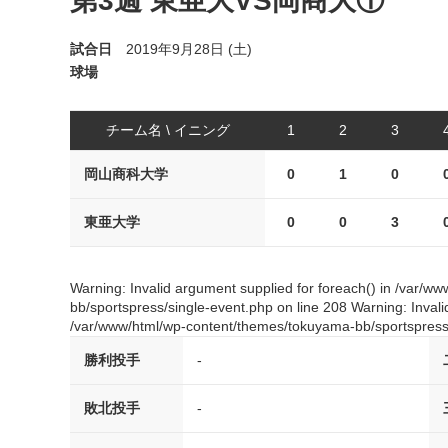
第3週 東亜大VS岡商大①
試合日
2019年9月28日 (土)
球場
チーム名 \ イニング
1
2
3
岡山商科大学
0
1
0
東亜大学
0
0
3
Warning: Invalid argument supplied for foreach() in /var/
bb/sportspress/single-event.php on line 208 Warning: Invali
/var/www/html/wp-content/themes/tokuyama-bb/sportspress/
勝利投手
-
敗北投手
-