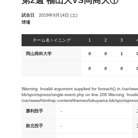
第2週 福山大VS岡商大①
試合日
2019年9月14日 (土)
球場
チーム名 \ イニング
1
2
3
岡山商科大学
0
0
1
0
0
0
Warning: Invalid argument supplied for foreach() in /var/
bb/sportspress/single-event.php on line 208 Warning: Invali
/var/www/html/wp-content/themes/tokuyama-bb/sportspress/
勝利投手
-
敗北投手
-