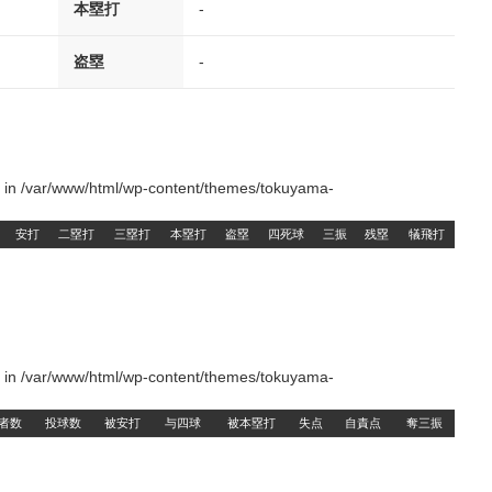
本塁打
-
盗塁
-
() in /var/www/html/wp-content/themes/tokuyama-
安打
二塁打
三塁打
本塁打
盗塁
四死球
三振
残塁
犠飛打
() in /var/www/html/wp-content/themes/tokuyama-
者数
投球数
被安打
与四球
被本塁打
失点
自責点
奪三振