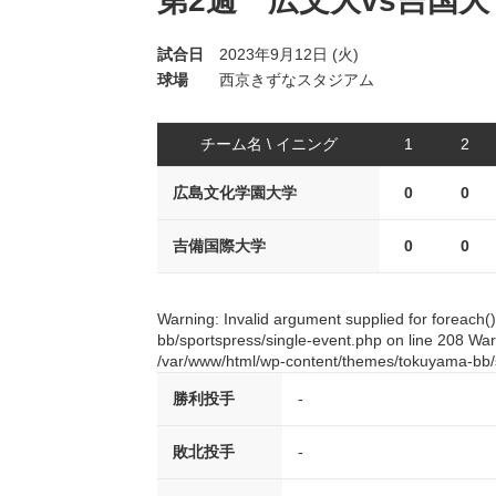
第2週 広文大vs吉国大
試合日
2023年9月12日 (火)
球場
西京きずなスタジアム
チーム名 \ イニング
1
2
広島文化学園大学
0
0
吉備国際大学
0
0
Warning: Invalid argument supplied for foreach
bb/sportspress/single-event.php on line 208 Warn
/var/www/html/wp-content/themes/tokuyama-bb/s
勝利投手
-
敗北投手
-