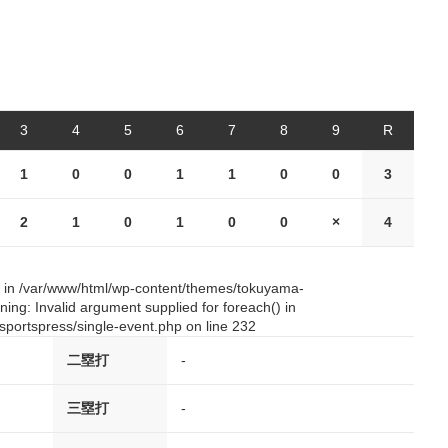
3
4
5
6
7
8
9
R
1
0
0
1
1
0
0
3
2
1
0
1
0
0
×
4
() in /var/www/html/wp-content/themes/tokuyama-
ing: Invalid argument supplied for foreach() in
portspress/single-event.php on line 232
二塁打
-
三塁打
-