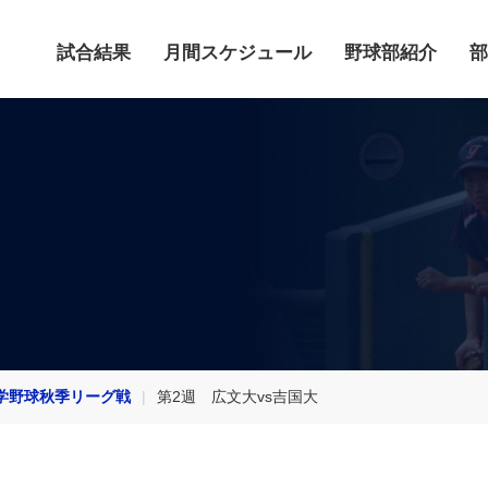
試合結果
月間スケジュール
野球部紹介
部
学野球秋季リーグ戦
第2週 広文大vs吉国大