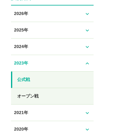
expand_more
2026年
expand_more
2025年
expand_more
2024年
expand_less
2023年
公式戦
オープン戦
expand_more
2021年
expand_more
2020年