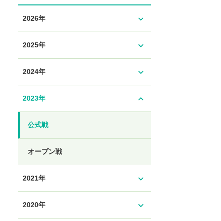
expand_more
2026年
expand_more
2025年
expand_more
2024年
expand_less
2023年
公式戦
オープン戦
expand_more
2021年
expand_more
2020年