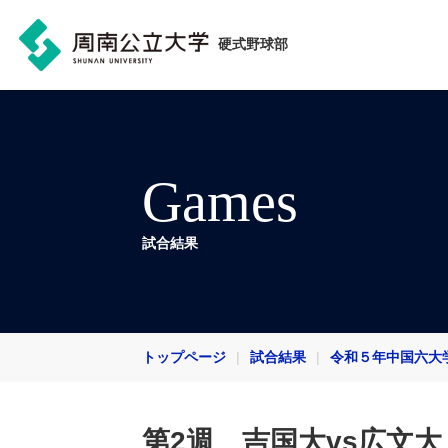
硬式野球部
Games
試合結果
トップページ
試合結果
令和５年中国六大
第2週 吉国大vs広文大