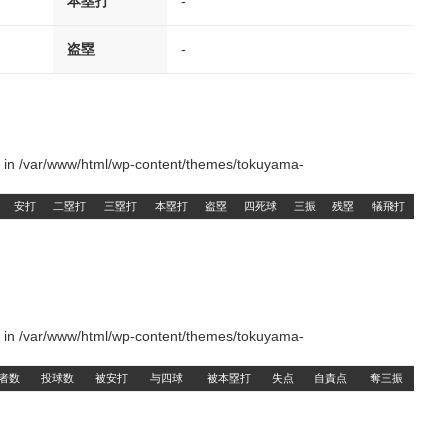
本塁打
-
盗塁
-
() in /var/www/html/wp-content/themes/tokuyama-
安打
二塁打
三塁打
本塁打
盗塁
四死球
三振
残塁
犠飛打
() in /var/www/html/wp-content/themes/tokuyama-
者数
投球数
被安打
与四球
被本塁打
失点
自責点
奪三振