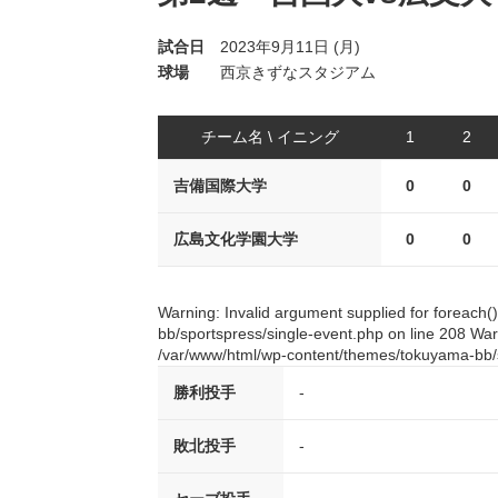
試合日
2023年9月11日 (月)
球場
西京きずなスタジアム
チーム名 \ イニング
1
2
吉備国際大学
0
0
広島文化学園大学
0
0
Warning: Invalid argument supplied for foreach
bb/sportspress/single-event.php on line 208 Warn
/var/www/html/wp-content/themes/tokuyama-bb/s
勝利投手
-
敗北投手
-