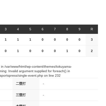
3
4
5
6
7
8
9
R
1
1
1
0
0
0
0
3
0
1
0
0
0
1
0
2
() in /var/www/html/wp-content/themes/tokuyama-
ing: Invalid argument supplied for foreach() in
portspress/single-event.php on line 232
二塁打
-
三塁打
-