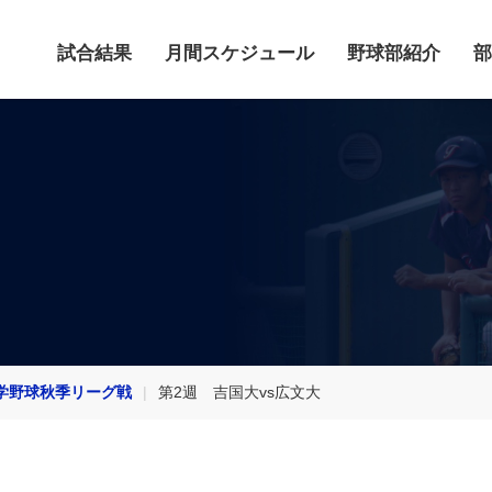
試合結果
月間スケジュール
野球部紹介
部
学野球秋季リーグ戦
第2週 吉国大vs広文大