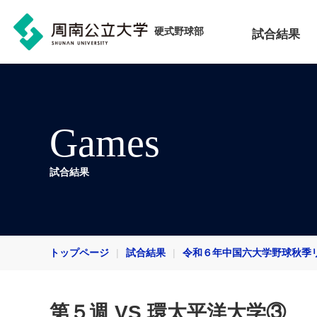
硬式野球部
試合結果
Games
試合結果
トップページ
試合結果
令和６年中国六大学野球秋季
第５週 VS 環太平洋大学③