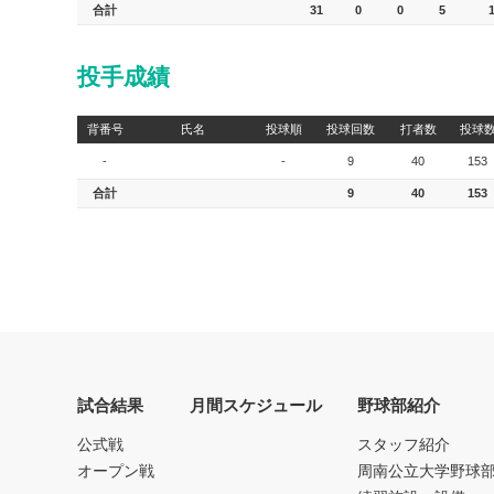
合計
31
0
0
5
投手成績
背番号
氏名
投球順
投球回数
打者数
投球
-
-
9
40
153
合計
9
40
153
試合結果
月間スケジュール
野球部紹介
公式戦
スタッフ紹介
オープン戦
周南公立大学野球