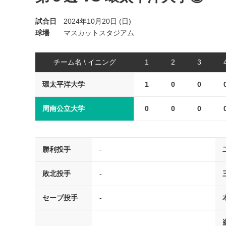
試合日
2024年10月20日 (日)
球場
マスカットスタジアム
チーム名 \ イニング
1
2
3
環太平洋大学
1
0
0
周南公立大学
0
0
0
勝利投手
-
敗北投手
-
セーブ投手
-