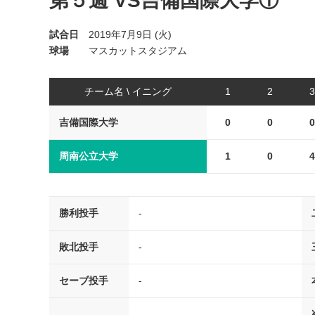
第５週 VS吉備国際大学①
試合日
2019年7月9日 (火)
球場
マスカットスタジアム
チーム名 \ イニング
1
2
3
吉備国際大学
0
0
0
周南公立大学
1
0
4
勝利投手
-
敗北投手
-
セーブ投手
-