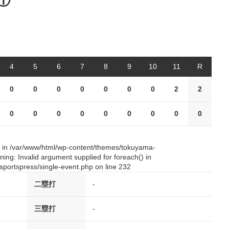
①
4
5
6
7
8
9
10
11
R
0
0
0
0
0
0
0
2
2
0
0
0
0
0
0
0
0
0
() in /var/www/html/wp-content/themes/tokuyama-
ing: Invalid argument supplied for foreach() in
portspress/single-event.php on line 232
二塁打
-
三塁打
-