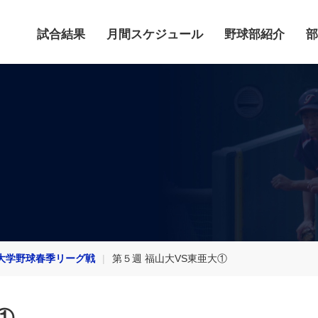
試合結果
月間スケジュール
野球部紹介
部
大学野球春季リーグ戦
第５週 福山大VS東亜大①