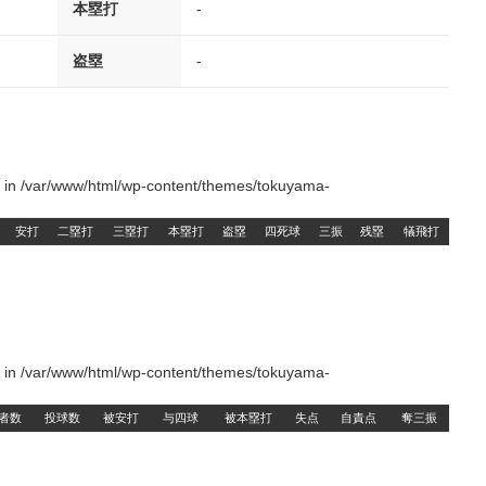
本塁打
-
盗塁
-
() in /var/www/html/wp-content/themes/tokuyama-
安打
二塁打
三塁打
本塁打
盗塁
四死球
三振
残塁
犠飛打
() in /var/www/html/wp-content/themes/tokuyama-
者数
投球数
被安打
与四球
被本塁打
失点
自責点
奪三振