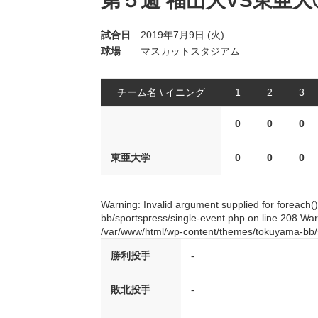
第５週 福山大VS東亜大
試合日
2019年7月9日 (火)
球場
マスカットスタジアム
チーム名 \ イニング
1
2
3
0
0
0
東亜大学
0
0
0
Warning: Invalid argument supplied for foreach
bb/sportspress/single-event.php on line 208 Warn
/var/www/html/wp-content/themes/tokuyama-bb/s
勝利投手
-
敗北投手
-