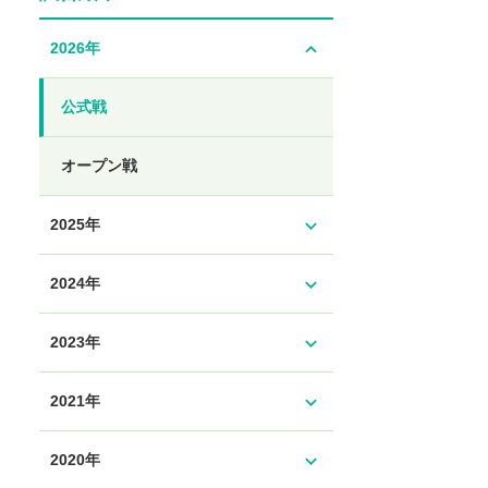
expand_less
2026年
公式戦
オープン戦
expand_more
2025年
expand_more
2024年
expand_more
2023年
expand_more
2021年
expand_more
2020年