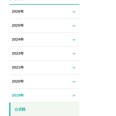
expand_more
2026年
expand_more
2025年
expand_more
2024年
expand_more
2023年
expand_more
2021年
expand_more
2020年
expand_less
2019年
公式戦