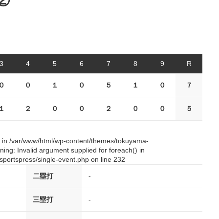
②
3
4
5
6
7
8
9
R
０
０
１
０
５
１
０
７
１
２
０
０
２
０
０
５
() in /var/www/html/wp-content/themes/tokuyama-
ing: Invalid argument supplied for foreach() in
portspress/single-event.php on line 232
二塁打
-
三塁打
-