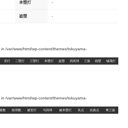
本塁打
-
盗塁
-
() in /var/www/html/wp-content/themes/tokuyama-
安打
二塁打
三塁打
本塁打
盗塁
四死球
三振
残塁
犠飛打
() in /var/www/html/wp-content/themes/tokuyama-
者数
投球数
被安打
与四球
被本塁打
失点
自責点
奪三振