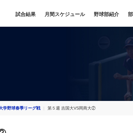
試合結果
月間スケジュール
野球部紹介
部
六大学野球春季リーグ戦
第５週 吉国大VS岡商大②