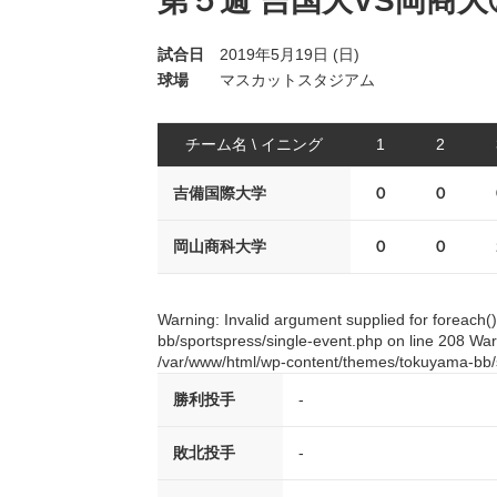
第５週 吉国大VS岡商大
試合日
2019年5月19日 (日)
球場
マスカットスタジアム
チーム名 \ イニング
1
2
吉備国際大学
０
０
岡山商科大学
０
０
Warning: Invalid argument supplied for foreach
bb/sportspress/single-event.php on line 208 Warn
/var/www/html/wp-content/themes/tokuyama-bb/s
勝利投手
-
敗北投手
-