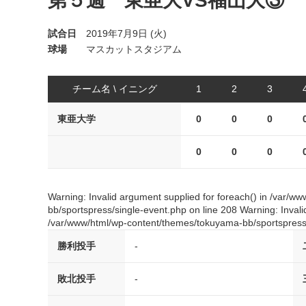
第５週 東亜大VS福山大③
試合日
2019年7月9日 (火)
球場
マスカットスタジアム
チーム名 \ イニング
1
2
3
東亜大学
0
0
0
0
0
0
Warning: Invalid argument supplied for foreach() in /var/
bb/sportspress/single-event.php on line 208 Warning: Invali
/var/www/html/wp-content/themes/tokuyama-bb/sportspress/
勝利投手
-
敗北投手
-