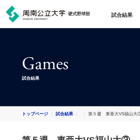
硬式野球部
試合結果
Games
試合結果
トップページ
試合結果
第５週 東亜大VS福山大