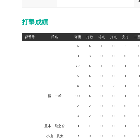
打撃成績
背番号
氏名
守備
打数
得点
打点
安打
二
-
6
4
1
0
2
-
D
3
0
0
0
-
7.3
4
1
0
1
-
5
4
0
0
1
-
4
4
0
2
1
-
橘 一希
9.7
4
0
0
1
-
2
2
0
0
0
-
3
2
0
0
0
-
重本 龍之介
H
1
0
0
1
-
小山 貫太
R
0
0
0
0