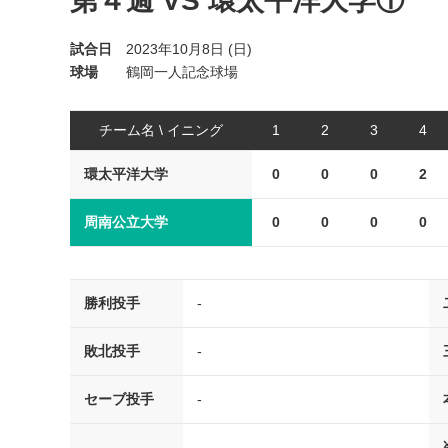
第４週 VS 環太平洋大学①
試合日
2023年10月8日 (日)
球場
鶴岡一人記念球場
チーム名 \ イニング
1
2
3
4
環太平洋大学
0
0
0
2
周南公立大学
0
0
0
0
勝利投手
-
敗北投手
-
セーブ投手
-