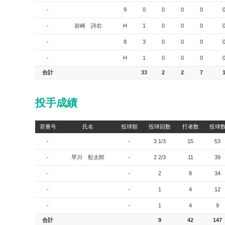
-
9
0
0
0
0
-
岩崎 詩右
H
1
0
0
0
-
8
3
0
0
0
-
H
1
0
0
0
合計
33
2
2
7
投手成績
背番号
氏名
投球順
投球回数
打者数
投球
-
-
3 1/3
15
53
-
早川 彰太郎
-
2 2/3
11
39
-
-
2
8
34
-
-
1
4
12
-
-
1
4
9
合計
9
42
147