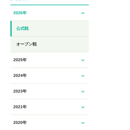
expand_less
2026年
公式戦
オープン戦
expand_more
2025年
expand_more
2024年
expand_more
2023年
expand_more
2021年
expand_more
2020年