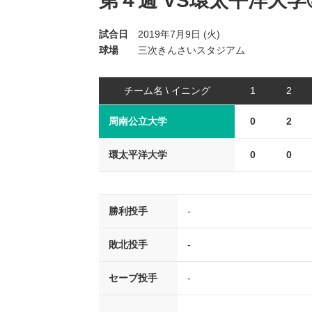
第４週 VS環太平洋大学
試合日
2019年7月9日 (火)
球場
三次きんさいスタジアム
チーム名 \ イニング
1
2
周南公立大学
0
2
環太平洋大学
0
0
勝利投手
-
敗北投手
-
セーブ投手
-