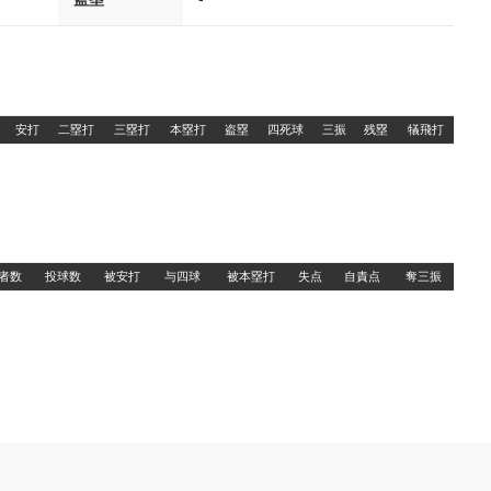
安打
二塁打
三塁打
本塁打
盗塁
四死球
三振
残塁
犠飛打
者数
投球数
被安打
与四球
被本塁打
失点
自責点
奪三振