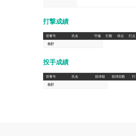
打撃成績
背番号
氏名
守備
打数
得点
打点
合計
投手成績
背番号
氏名
投球順
投球回数
打
合計