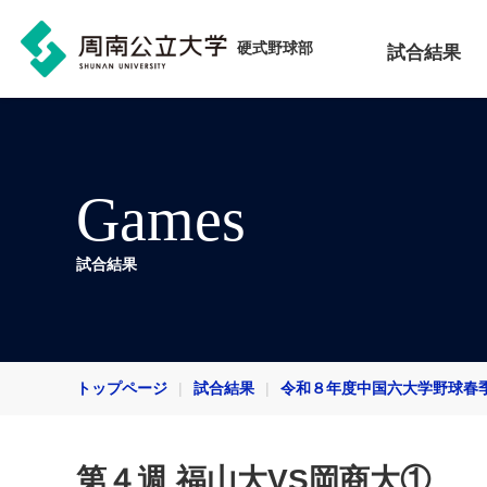
硬式野球部
試合結果
Games
試合結果
トップページ
試合結果
令和８年度中国六大学野球春
第４週 福山大VS岡商大①