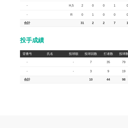
-
H,5
2
0
0
1
-
R
0
1
0
0
合計
31
2
2
7
投手成績
背番号
氏名
投球順
投球回数
打者数
投球
-
-
7
35
79
-
-
3
9
19
合計
10
44
98