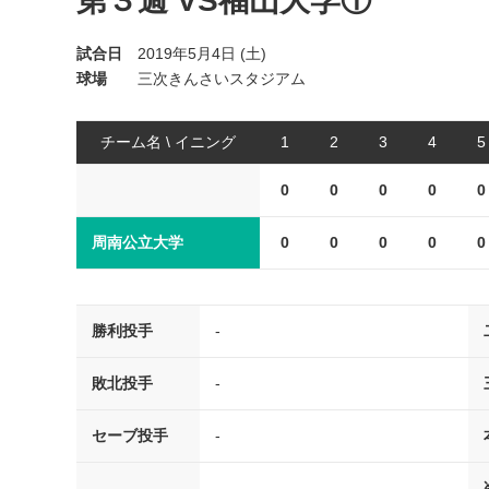
第３週 VS福山大学①
試合日
2019年5月4日 (土)
球場
三次きんさいスタジアム
チーム名 \ イニング
1
2
3
4
5
0
0
0
0
0
周南公立大学
0
0
0
0
0
勝利投手
-
敗北投手
-
セーブ投手
-