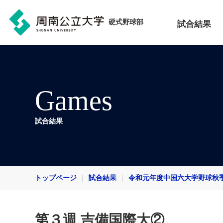
硬式野球部
試合結果
Games
試合結果
トップページ
試合結果
令和元年度中国六大学野球秋
第３週 吉備国際大②