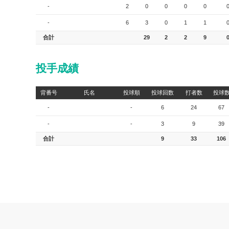
-
2
0
0
0
0
-
6
3
0
1
1
合計
29
2
2
9
投手成績
背番号
氏名
投球順
投球回数
打者数
投球
-
-
6
24
67
-
-
3
9
39
合計
9
33
106