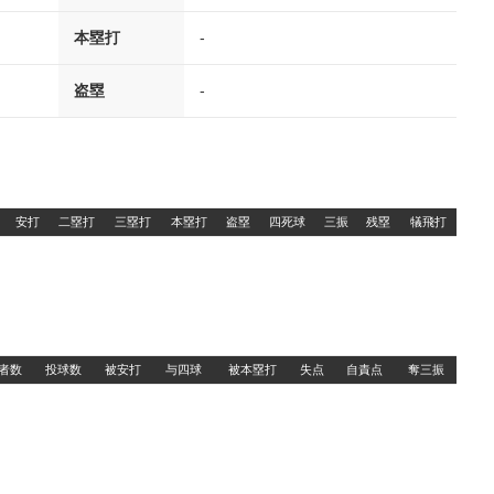
本塁打
-
盗塁
-
安打
二塁打
三塁打
本塁打
盗塁
四死球
三振
残塁
犠飛打
者数
投球数
被安打
与四球
被本塁打
失点
自責点
奪三振