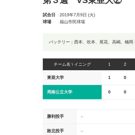
第３週 VS東亜大②
試合日
2019年7月9日 (火)
球場
福山市民球場
バッテリー；西本、吹本、尾花、高嶋、楠岡
チーム名 \ イニング
1
2
東亜大学
1
0
周南公立大学
0
0
勝利投手
-
敗北投手
-