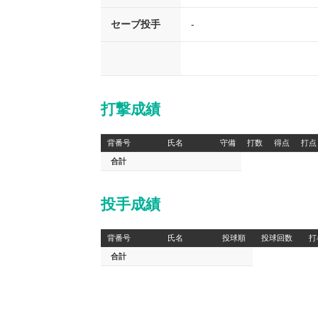
セーブ投手
-
打撃成績
背番号
氏名
守備
打数
得点
打点
合計
投手成績
背番号
氏名
投球順
投球回数
打
合計