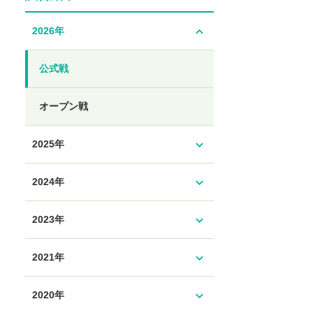
expand_less
2026年
公式戦
オープン戦
expand_more
2025年
expand_more
2024年
expand_more
2023年
expand_more
2021年
expand_more
2020年