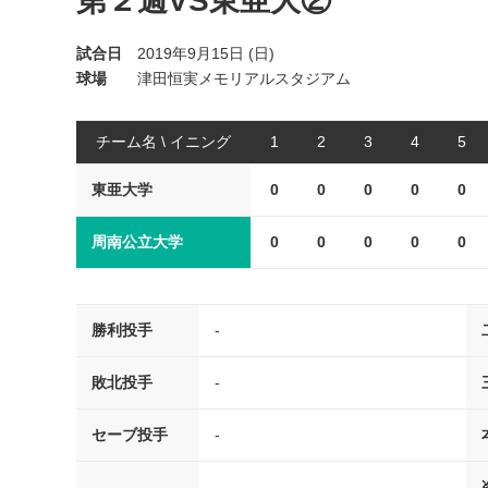
第２週VS東亜大②
試合日
2019年9月15日 (日)
球場
津田恒実メモリアルスタジアム
チーム名 \ イニング
1
2
3
4
5
東亜大学
0
0
0
0
0
周南公立大学
0
0
0
0
0
勝利投手
-
敗北投手
-
セーブ投手
-