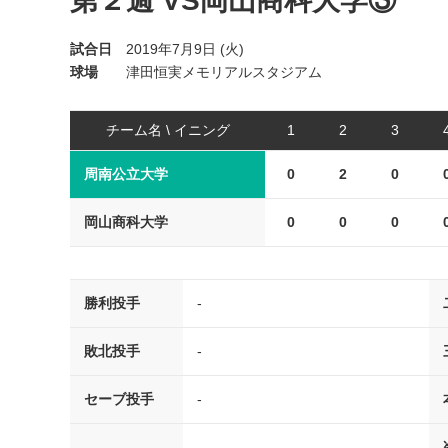
第２週 VS岡山商科大学③
試合日
2019年7月9日 (火)
球場
津田恒実メモリアルスタジアム
チーム名 \ イニング
1
2
3
周南公立大学
0
2
0
岡山商科大学
0
0
0
勝利投手
-
敗北投手
-
セーブ投手
-