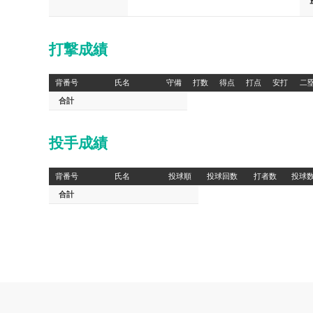
打撃成績
背番号
氏名
守備
打数
得点
打点
安打
二
合計
投手成績
背番号
氏名
投球順
投球回数
打者数
投球
合計