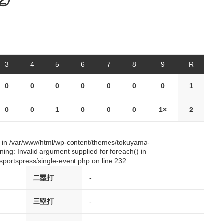
②
3
4
5
6
7
8
9
R
0
0
0
0
0
0
0
1
0
0
1
0
0
0
1×
2
() in /var/www/html/wp-content/themes/tokuyama-
ing: Invalid argument supplied for foreach() in
portspress/single-event.php on line 232
二塁打
-
三塁打
-