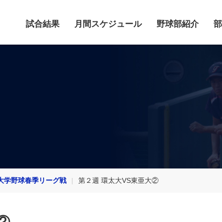
試合結果
月間スケジュール
野球部紹介
部
大学野球春季リーグ戦
第２週 環太大VS東亜大②