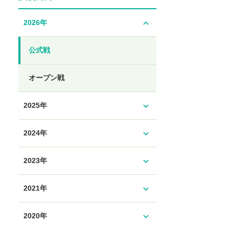
expand_less
2026年
公式戦
オープン戦
expand_more
2025年
expand_more
2024年
expand_more
2023年
expand_more
2021年
expand_more
2020年