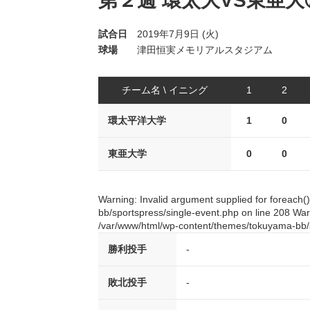
第２週 環太大VS東亜大
試合日
2019年7月9日 (火)
球場
津田恒実メモリアルスタジアム
チーム名 \ イニング
1
2
環太平洋大学
1
0
東亜大学
0
0
Warning: Invalid argument supplied for foreach
bb/sportspress/single-event.php on line 208 Warn
/var/www/html/wp-content/themes/tokuyama-bb/s
勝利投手
-
敗北投手
-