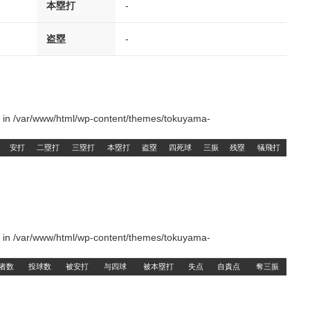
本塁打
-
盗塁
-
() in /var/www/html/wp-content/themes/tokuyama-
安打
二塁打
三塁打
本塁打
盗塁
四死球
三振
残塁
犠飛打
() in /var/www/html/wp-content/themes/tokuyama-
者数
投球数
被安打
与四球
被本塁打
失点
自責点
奪三振