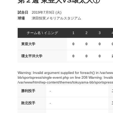
第２週 東亜大VS環太大①
試合日
2019年7月9日 (火)
球場
津田恒実メモリアルスタジアム
チーム名 \ イニング
1
2
3
東亜大学
0
0
0
環太平洋大学
0
0
0
Warning: Invalid argument supplied for foreach() in /var/
bb/sportspress/single-event.php on line 208 Warning: Invali
/var/www/html/wp-content/themes/tokuyama-bb/sportspress/
勝利投手
-
敗北投手
-