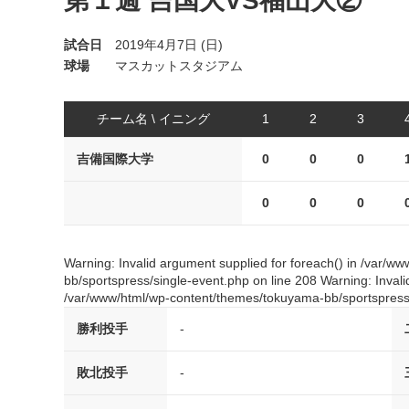
第１週 吉国大VS福山大②
試合日
2019年4月7日 (日)
球場
マスカットスタジアム
チーム名 \ イニング
1
2
3
吉備国際大学
0
0
0
0
0
0
Warning: Invalid argument supplied for foreach() in /var/
bb/sportspress/single-event.php on line 208 Warning: Invali
/var/www/html/wp-content/themes/tokuyama-bb/sportspress/
勝利投手
-
敗北投手
-