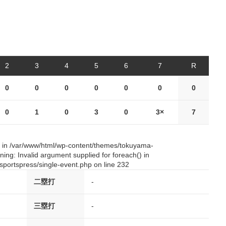
2
3
4
5
6
7
R
0
0
0
0
0
0
0
0
1
0
3
0
3×
7
() in /var/www/html/wp-content/themes/tokuyama-
ing: Invalid argument supplied for foreach() in
portspress/single-event.php on line 232
二塁打
-
三塁打
-