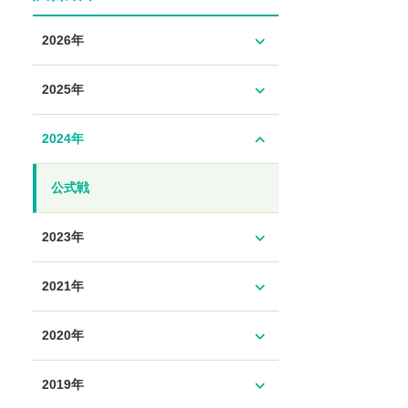
expand_more
2026年
expand_more
2025年
expand_less
2024年
公式戦
expand_more
2023年
expand_more
2021年
expand_more
2020年
expand_more
2019年