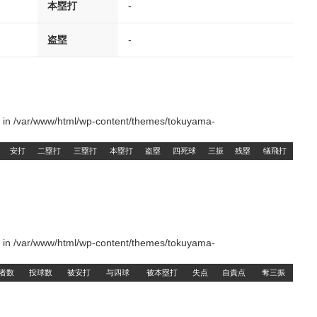
本塁打
-
盗塁
-
() in /var/www/html/wp-content/themes/tokuyama-
安打
二塁打
三塁打
本塁打
盗塁
四死球
三振
残塁
犠飛打
() in /var/www/html/wp-content/themes/tokuyama-
者数
投球数
被安打
与四球
被本塁打
失点
自責点
奪三振