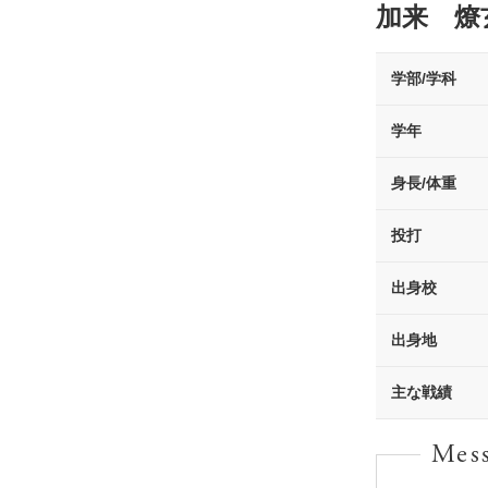
加来 燎
学部/学科
学年
身長/体重
投打
出身校
出身地
主な戦績
Mes