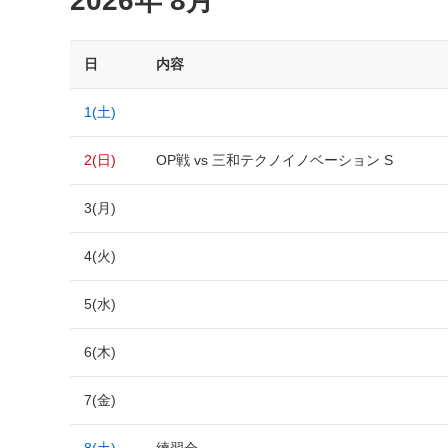
2026年 8月
日
内容
1(土)
2(日)
OP戦 vs 三和テクノイノベーション S
3(月)
4(火)
5(水)
6(木)
7(金)