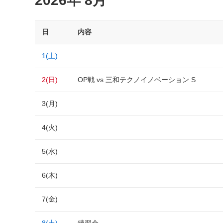
2026年 8月
日
内容
1(土)
2(日)
OP戦 vs 三和テクノイノベーション S
3(月)
4(火)
5(水)
6(木)
7(金)