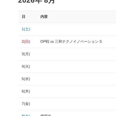
2026年 8月
日
内容
1(土)
2(日)
OP戦 vs 三和テクノイノベーション S
3(月)
4(火)
5(水)
6(木)
7(金)