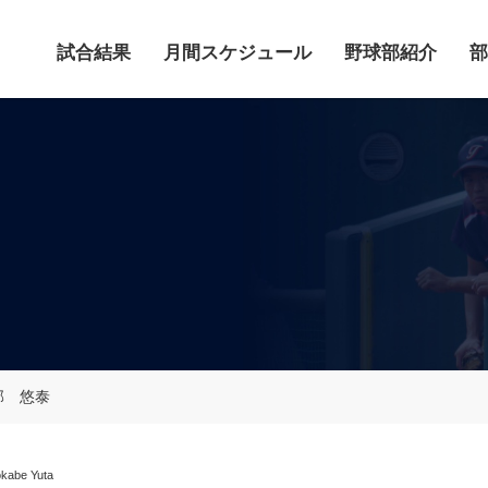
試合結果
月間スケジュール
野球部紹介
部
部 悠泰
kabe Yuta