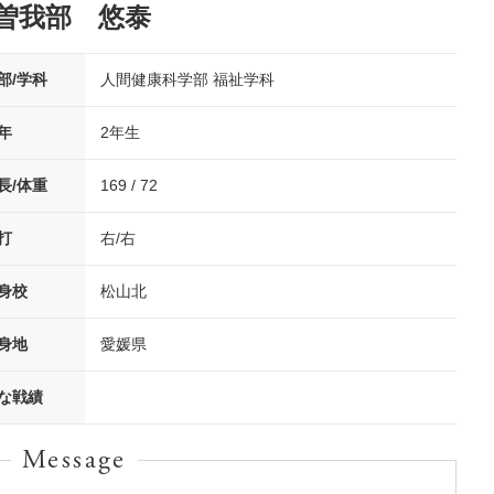
曽我部 悠泰
部/学科
人間健康科学部 福祉学科
年
2年生
長/体重
169 / 72
打
右/右
身校
松山北
身地
愛媛県
な戦績
Message