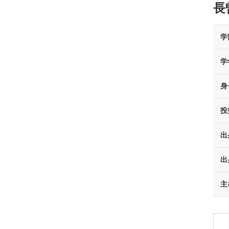
長
学
学
身
投
出
出
主