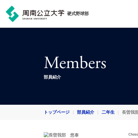
硬式野球部
Members
部員紹介
トップページ
部員紹介
二年生
長曽我
Choso